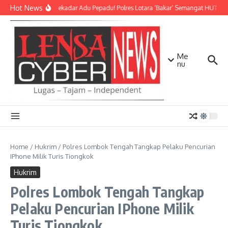
Lewati ke konten
Hot News
Bukan Sekadar Adu Pepadu! Polres Lotara ‘Bakar’ Semangat HUT KLU 
Me
nu
Home
/
Hukrim
/
Polres Lombok Tengah Tangkap Pelaku Pencurian
IPhone Milik Turis Tiongkok
Hukrim
Polres Lombok Tengah Tangkap
Pelaku Pencurian IPhone Milik
Turis Tiongkok