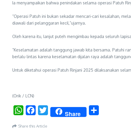
‎Ia menyampaikan bahwa penindakan selama operasi Patuh Rin
‎”Operasi Patuh ini bukan sekadar mencari-cari kesalahan, me
diawali dari pelanggaran kecil,”ujarnya.
‎Oleh karena itu, lanjut puteh mengimbau kepada seluruh lapis
‎”Keselamatan adalah tanggung jawab kita bersama. Patuhi ram
berlalu lintas karena keselamatan dijalan raya adalah tanggu
‎Untuk diketahui operasi Patuh Rinjani 2025 dilaksanakan selam
(Orik / LCN)
WhatsApp
Facebook
Twitter
Share
Share
Share this Article