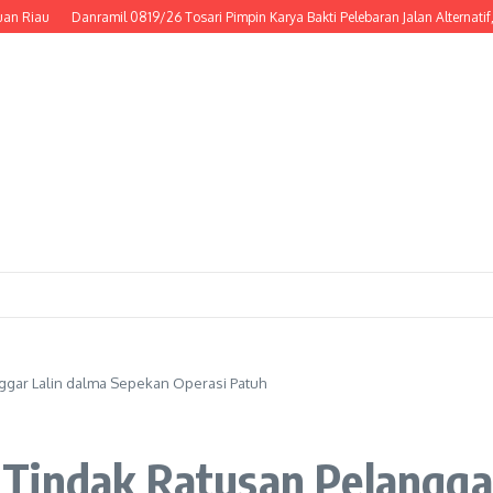
Danramil 0819/26 Tosari Pimpin Karya Bakti Pelebaran Jalan Alternatif, Wuju
ggar Lalin dalma Sepekan Operasi Patuh
Tindak Ratusan Pelangga