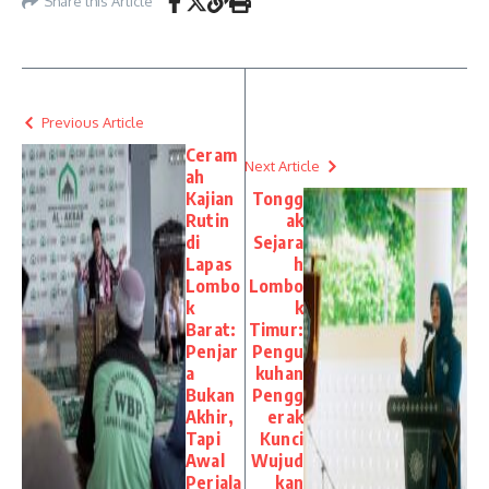
Share this Article
Previous Article
Ceram
Next Article
ah
Kajian
Tongg
Rutin
ak
di
Sejara
Lapas
h
Lombo
Lombo
k
k
Barat:
Timur:
Penjar
Pengu
a
kuhan
Bukan
Pengg
Akhir,
erak
Tapi
Kunci
Awal
Wujud
Perjala
kan