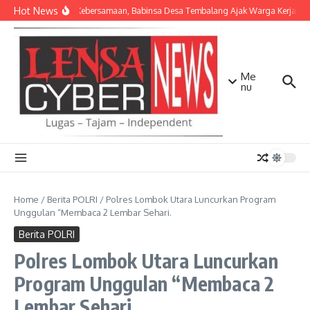
Lewati ke konten
Hot News
Pererat Kebersamaan, Babinsa Desa Tembalang Ajak Warga Kerja Bakti
Me
nu
Home
/
Berita POLRI
/
Polres Lombok Utara Luncurkan Program
Unggulan “Membaca 2 Lembar Sehari.
Berita POLRI
Polres Lombok Utara Luncurkan
Program Unggulan “Membaca 2
Lembar Sehari.