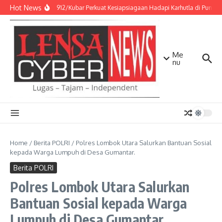
Lewati ke konten
Hot News
Kodim 0912/Kubar Perkuat Kesiapsiagaan Hadapi Karhutla di Punca
Me
nu
Home
/
Berita POLRI
/
Polres Lombok Utara Salurkan Bantuan Sosial
kepada Warga Lumpuh di Desa Gumantar.
Berita POLRI
Polres Lombok Utara Salurkan
Bantuan Sosial kepada Warga
Lumpuh di Desa Gumantar.