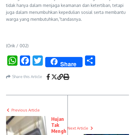
tidak hanya dalam menjaga keamanan dan ketertiban, tetapi
juga dalam menumbuhkan kepedulian sosial serta membantu
warga yang membutuhkan,”tandasnya.
(Orik / 002)
WhatsApp
Facebook
Twitter
Share
Share
Share this Article
Previous Article
Hujan
Tak
Next Article
Mengh