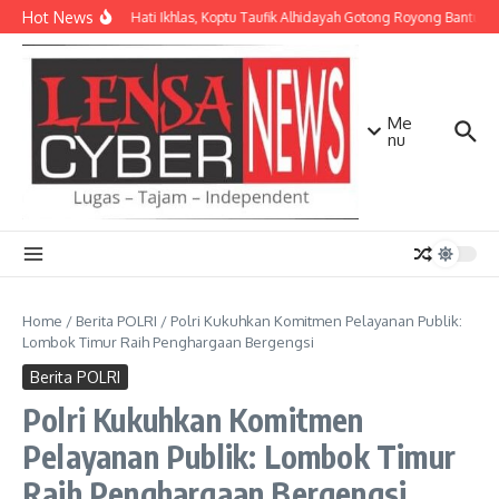
Lewati ke konten
Hot News
Dengan Hati Ikhlas, Koptu Taufik Alhidayah Gotong Royong Bantu 
Me
nu
Home
/
Berita POLRI
/
Polri Kukuhkan Komitmen Pelayanan Publik:
Lombok Timur Raih Penghargaan Bergengsi
Berita POLRI
Polri Kukuhkan Komitmen
Pelayanan Publik: Lombok Timur
Raih Penghargaan Bergengsi