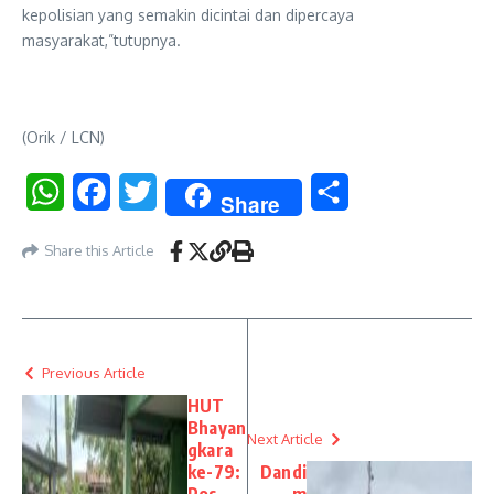
kepolisian yang semakin dicintai dan dipercaya
masyarakat,”tutupnya.
(Orik / LCN)
WhatsApp
Facebook
Twitter
Share
Share
Share this Article
Previous Article
HUT
Bhayan
Next Article
gkara
ke-79:
Dandi
Pos
m