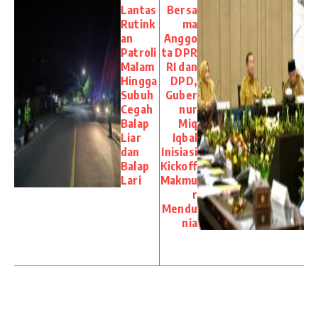
Lantas
Bersa
Rutink
ma
an
Anggo
Patroli
ta DPR
Malam
RI dan
Hingga
DPD,
Subuh
Guber
Cegah
nur
Balap
Miq
Liar
Iqbal
dan
Inisiasi
Balap
Kickoff
Lari
Makmu
r
Mendu
nia