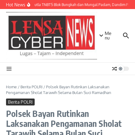
Lewati ke konten
Hot News
Api Karhutla TNBTS Blok Bungkah dan Mungal Padam, Dandim Pasuru
Me
nu
Home
/
Berita POLRI
/
Polsek Bayan Rutinkan Laksanakan
Pengamanan Sholat Tarawih Selama Bulan Suci Ramadhan
Berita POLRI
Polsek Bayan Rutinkan
Laksanakan Pengamanan Sholat
Tarawih Selama Bulan Suci