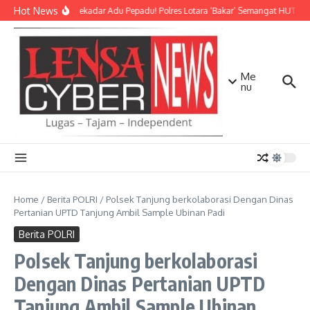
Lewati ke konten
Hot News
Bukan Sekadar Adu Pepadu! Polres Lotara ‘Bakar’ Semangat HUT KLU 
Me
nu
Home
/
Berita POLRI
/
Polsek Tanjung berkolaborasi Dengan Dinas
Pertanian UPTD Tanjung Ambil Sample Ubinan Padi
Berita POLRI
Polsek Tanjung berkolaborasi
Dengan Dinas Pertanian UPTD
Tanjung Ambil Sample Ubinan