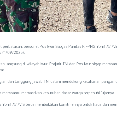
perbatasan, personel Pos Iwur Satgas Pamtas RI–PNG Yonif 751/Vira
u (11/09/2025).
an langsung di wilayah Iwur. Prajurit TNI dari Pos Iwur sigap memb
kat.
ian dari tanggung jawab TNI dalam mendukung ketahanan pangan dan
uga membantu memastikan kebutuhan dasar warga terpenuhi,”ujarnya.
onif 751/VJS terus membuktikan komitmennya untuk hadir dan memba