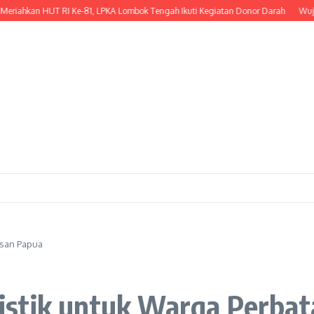
an HUT RI Ke-81, LPKA Lombok Tengah Ikuti Kegiatan Donor Darah
Wujud Keped
asan Papua
istik untuk Warga Perbat