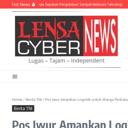
Lewati ke konten
Hot News
D dan Empat Pemda Sepakati Pengelolaan Sampah Berbasis Teknologi
Meriahk
Home
/
Berita TNI
/
Pos Iwur Amankan Logistik untuk Warga Perbat
Berita TNI
Pos Iwur Amankan Log