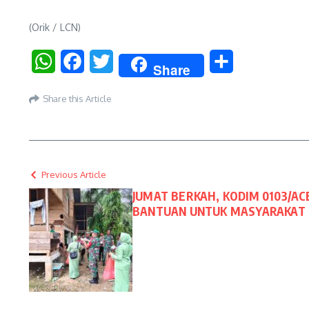
(Orik / LCN)
WhatsApp
Facebook
Twitter
Share
Share
Share this Article
Previous Article
JUMAT BERKAH, KODIM 0103/AC
BANTUAN UNTUK MASYARAKAT