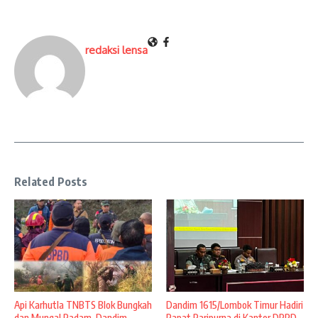
redaksi lensa
Related Posts
Api Karhutla TNBTS Blok Bungkah
Dandim 1615/Lombok Timur Hadiri
dan Mungal Padam, Dandim
Rapat Paripurna di Kantor DPRD