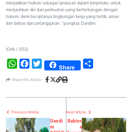
menjadikan hukum sebagai landasan dalam berprilaku untuk
menjauhkan diri dari perbuatan yang bertentangan dengan
hukum, demi terciptanya lingkungan kerja yang tertib, aman
dan bebas dari pelanggaran. “pungkas Dandim.
(Orik / 002)
WhatsApp
Facebook
Twitter
Share
Share
Share this Article
Previous Article
Next Article
Dandi
Babins
m
a