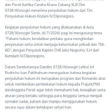
dan Persit Kartika Candra Kirana Cabang XLIX Dim
0728/Wonogiri menerima penyuluhan hukum dari Tim
Penyuluhan Hukum Kodam IV/Diponegoro.
Kegiatan penyuluhan hukum yang dilaksanakan di Aula
0728/Wonogiri Senin, (6/7/2026) pagi ini mengusung tema
“Pahami hukum, kendalikan perilaku guna menghindari
penyesalan serta untuk menjaga kehormatan pribadi dan TNI-
AD”, dengan Penyuluh Kapten CHK Joko Nugroho, S.H dari
Kumdam IV/Diponegoro.
Dalam Sambutannya Dandim 0728/Wonogiri Letkol Inf
Rodricho Ivan Pattihahuan menegaskan bahwa kegiatan
penyuluhan hukum ini merupakan program dari Komando atas
untuk memberikan pembekalan hukum kepada Prajurit,PNS
danAnggota Persit agar lebіh memahami hak, kewajiban serta
aturan yang berlaku sehingga para Anggota semua menjadi
semakin sadar, paham dan mampu menggunakan hukum
secara терат dalam kehidupan sehari-hari.