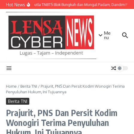
Lewati ke konten
Hot News
Api Karhutla TNBTS Blok Bungkah dan Mungal Padam, Dandim Pasuru
Me
nu
Home
/
Berita TNI
/
Prajurit, PNS Dan Persit Kodim Wonogiri Terima
Penyuluhan Hukum, Ini Tujuannya
Berita TNI
Prajurit, PNS Dan Persit Kodim
Wonogiri Terima Penyuluhan
Hukum, Ini Tujuannya