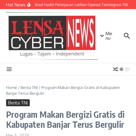
Lewati ke konten
Hot News
Pangkostrad Hadiri Peninjauan Latihan Operasi Terintegrasi TNI 202
Me
nu
Home
/
Berita TNI
/
Program Makan Bergizi Gratis di Kabupaten
Banjar Terus Bergulir
Berita TNI
Program Makan Bergizi Gratis di
Kabupaten Banjar Terus Bergulir
Mei 5, 2025