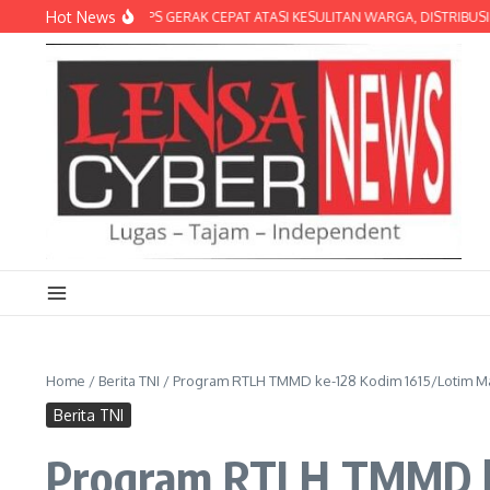
Lewati ke konten
Hot News
NMA BRIGIF TP 31/PS GERAK CEPAT ATASI KESULITAN WARGA, DISTRIBUSIKAN
Home
/
Berita TNI
/
Program RTLH TMMD ke-128 Kodim 1615/Lotim M
Berita TNI
Program RTLH TMMD ke