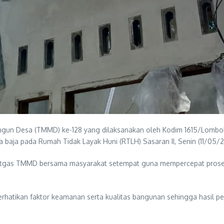
 Desa (TMMD) ke-128 yang dilaksanakan oleh Kodim 1615/Lombok Ti
a baja pada Rumah Tidak Layak Huni (RTLH) Sasaran II, Senin (11/05/
Satgas TMMD bersama masyarakat setempat guna mempercepat prose
erhatikan faktor keamanan serta kualitas bangunan sehingga hasi