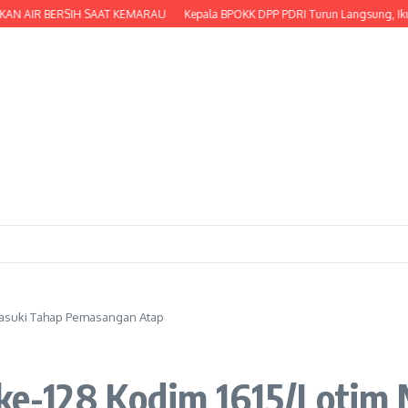
 AIR BERSIH SAAT KEMARAU
Kepala BPOKK DPP PDRI Turun Langsung, Ikut Ser
asuki Tahap Pemasangan Atap
-128 Kodim 1615/Lotim 