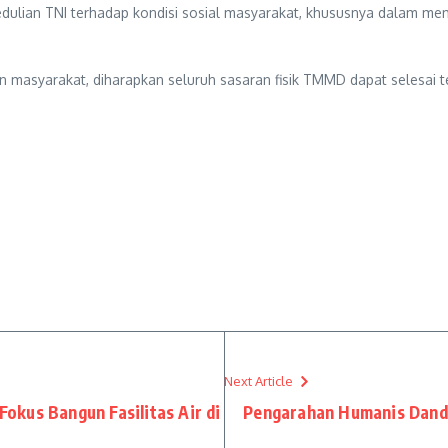
ulian TNI terhadap kondisi sosial masyarakat, khususnya dalam me
asyarakat, diharapkan seluruh sasaran fisik TMMD dapat selesai te
Next Article
kus Bangun Fasilitas Air di
Pengarahan Humanis Dandi