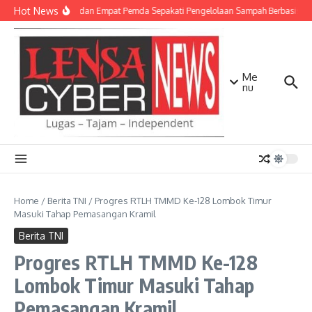
Lewati ke konten
Hot News
TNI AD dan Empat Pemda Sepakati Pengelolaan Sampah Berbasis Tek
Me
nu
Home
/
Berita TNI
/
Progres RTLH TMMD Ke-128 Lombok Timur
Masuki Tahap Pemasangan Kramil
Berita TNI
Progres RTLH TMMD Ke-128
Lombok Timur Masuki Tahap
Pemasangan Kramil