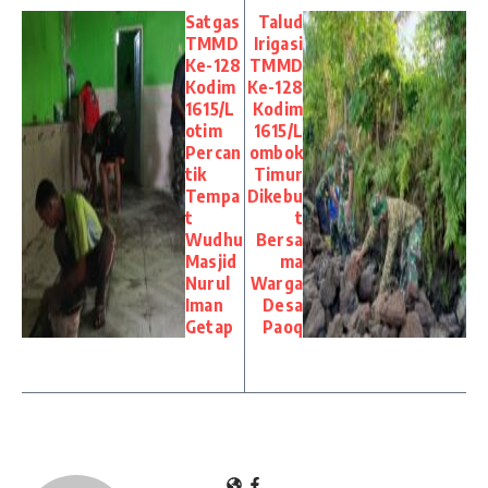
Satgas
Talud
TMMD
Irigasi
Ke-128
TMMD
Kodim
Ke-128
1615/L
Kodim
otim
1615/L
Percan
ombok
tik
Timur
Tempa
Dikebu
t
t
Wudhu
Bersa
Masjid
ma
Nurul
Warga
Iman
Desa
Getap
Paoq