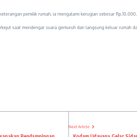
 keterangan pemilik rumah, ia mengalami kerugian sebesar Rp.10.000.
erkejut saat mendengar suara gemuruh dan langsung keluar rumah d
Next Article
ksanakan Pendampingan
Kodam Udayana Gelar Sida