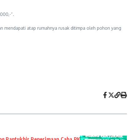
000,-“.
an mendapati atap rumahnya rusak ditimpa oleh pohon yang
ng Pantukhir Penerimaan Caba PK