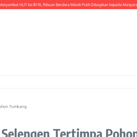
but HUT Ke-81 RI, Ribuan Bendera Merah Putih Dibagikan kepada Masyarakat
Pohon Tumbang
 Selengen Tertimpa Poho