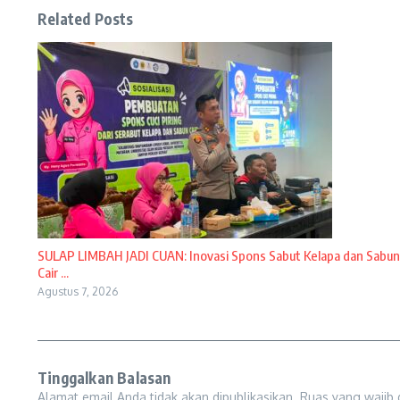
Related Posts
SULAP LIMBAH JADI CUAN: Inovasi Spons Sabut Kelapa dan Sabun
Cair ...
Agustus 7, 2026
Tinggalkan Balasan
Alamat email Anda tidak akan dipublikasikan.
Ruas yang wajib 