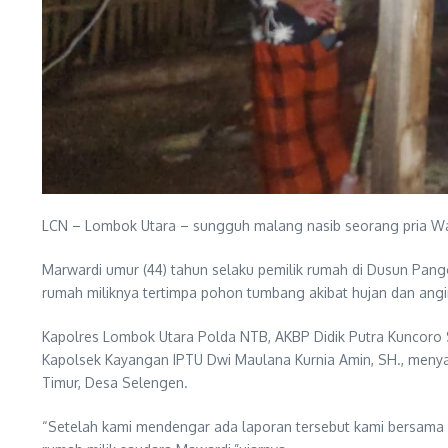
LCN – Lombok Utara – sungguh malang nasib seorang pria Wa
Marwardi umur (44) tahun selaku pemilik rumah di Dusun Pa
rumah miliknya tertimpa pohon tumbang akibat hujan dan angi
Kapolres Lombok Utara Polda NTB, AKBP Didik Putra Kuncoro S.
Kapolsek Kayangan IPTU Dwi Maulana Kurnia Amin, SH., me
Timur, Desa Selengen.
“Setelah kami mendengar ada laporan tersebut kami bersam