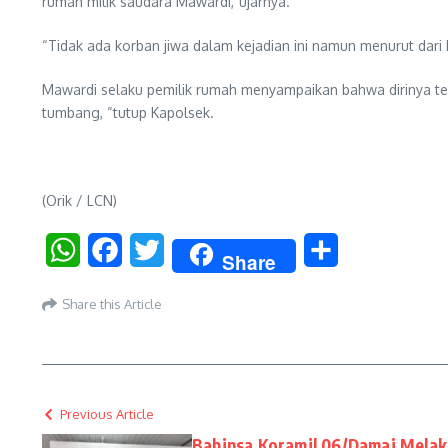
rumah milik saudara Mawardi,”ujarnya.
“Tidak ada korban jiwa dalam kejadian ini namun menurut dari
Mawardi selaku pemilik rumah menyampaikan bahwa dirinya t
tumbang, “tutup Kapolsek.
(Orik / LCN)
WhatsApp
Facebook
Twitter
Share
Share
Share this Article
Previous Article
Babinsa Koramil 06/Damai Mela