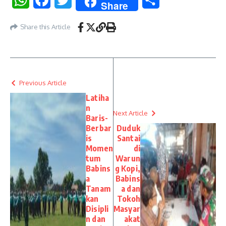
Share
Share this Article
Previous Article
Latiha
n
Next Article
Baris-
Berbar
Duduk
is
Santai
Momen
di
tum
Warun
Babins
g Kopi,
a
Babins
Tanam
a dan
kan
Tokoh
Disipli
Masyar
n dan
akat