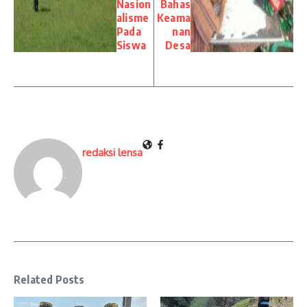
Nasion
Bahas
alisme
Keama
Pada
nan
Siswa
Desa
redaksi lensa
Related Posts