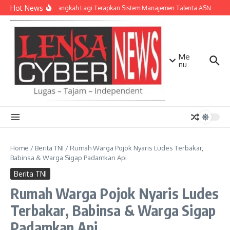
Lewati ke konten
Hot News
NTB Selangkah Lagi Terapkan Sistem Manajemen Talenta ASN
Kap
Me
nu
Home
/
Berita TNI
/
Rumah Warga Pojok Nyaris Ludes Terbakar,
Babinsa & Warga Sigap Padamkan Api
Berita TNI
Rumah Warga Pojok Nyaris Ludes
Terbakar, Babinsa & Warga Sigap
Padamkan Api