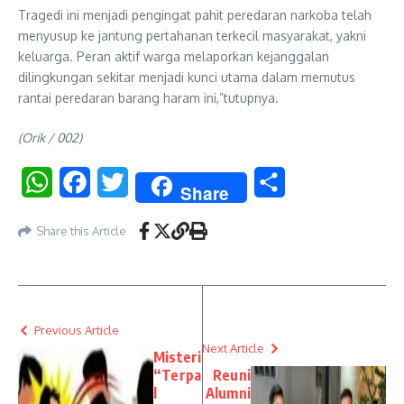
​Tragedi ini menjadi pengingat pahit peredaran narkoba telah
menyusup ke jantung pertahanan terkecil masyarakat, yakni
keluarga. Peran aktif warga melaporkan kejanggalan
dilingkungan sekitar menjadi kunci utama dalam memutus
rantai peredaran barang haram ini,”tutupnya.
(Orik / 002)
WhatsApp
Facebook
Twitter
Share
Share
Share this Article
Previous Article
Next Article
Misteri
“Terpa
Reuni
l
Alumni