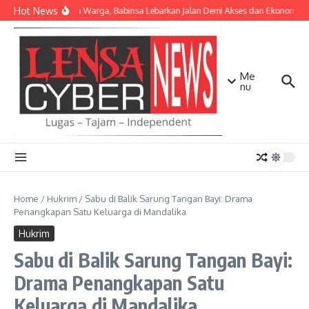
Lewati ke konten
Hot News
Bersama Warga, Babinsa Lebarkan Jalan Demi Akses dan Ekonomi Ma
Me
nu
Home
/
Hukrim
/
Sabu di Balik Sarung Tangan Bayi: Drama
Penangkapan Satu Keluarga di Mandalika
Hukrim
Sabu di Balik Sarung Tangan Bayi:
Drama Penangkapan Satu
Keluarga di Mandalika