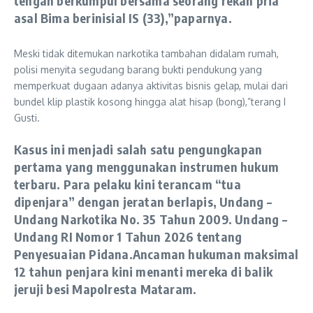
tengah berkumpul bersama seorang rekan pria
asal Bima berinisial
IS (33),”paparnya.
​Meski tidak ditemukan narkotika tambahan didalam rumah,
polisi menyita segudang barang bukti pendukung yang
memperkuat dugaan adanya aktivitas bisnis gelap, mulai dari
bundel klip plastik kosong hingga alat hisap (bong),”terang I
Gusti.
​​Kasus ini menjadi salah satu pengungkapan
pertama yang menggunakan instrumen hukum
terbaru. Para pelaku kini terancam “tua
dipenjara” dengan jeratan berlapis, ​
Undang –
Undang Narkotika No. 35 Tahun 2009.
Undang –
Undang RI Nomor 1 Tahun 2026
tentang
Penyesuaian Pidana.Ancaman hukuman maksimal
12 tahun penjara
kini menanti mereka di balik
jeruji besi Mapolresta Mataram.