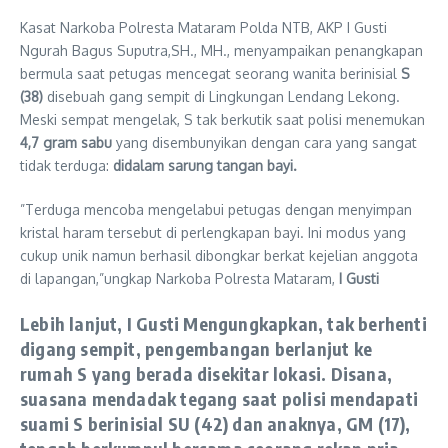
Kasat Narkoba Polresta Mataram Polda NTB, AKP I Gusti
Ngurah Bagus Suputra,SH., MH., menyampaikan penangkapan
bermula saat petugas mencegat seorang wanita berinisial
S
(38)
disebuah gang sempit di Lingkungan Lendang Lekong.
Meski sempat mengelak, S tak berkutik saat polisi menemukan
4,7 gram sabu
yang disembunyikan dengan cara yang sangat
tidak terduga:
didalam sarung tangan bayi.
​”Terduga mencoba mengelabui petugas dengan menyimpan
kristal haram tersebut di perlengkapan bayi. Ini modus yang
cukup unik namun berhasil dibongkar berkat kejelian anggota
di lapangan,”ungkap Narkoba Polresta Mataram,
I Gusti
​​Lebih lanjut, I Gusti Mengungkapkan, tak berhenti
digang sempit, pengembangan berlanjut ke
rumah S yang berada disekitar lokasi. Disana,
suasana mendadak tegang saat polisi mendapati
suami S berinisial
SU (42)
dan anaknya,
GM (17)
,