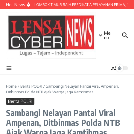
Lewati ke konten
Hot News
POLRES LOMBOK TIMUR RAIH PREDIKAT A PELAYANAN PRIMA, TERBA
Me
nu
Home
/
Berita POLRI
/
Sambangi Nelayan Pantai Viral Ampenan,
Ditbinmas Polda NTB Ajak Warga Jaga Kamtibmas
Berita POLRI
Sambangi Nelayan Pantai Viral
Ampenan, Ditbinmas Polda NTB
Ajak Warga Jaga Kamtibmas