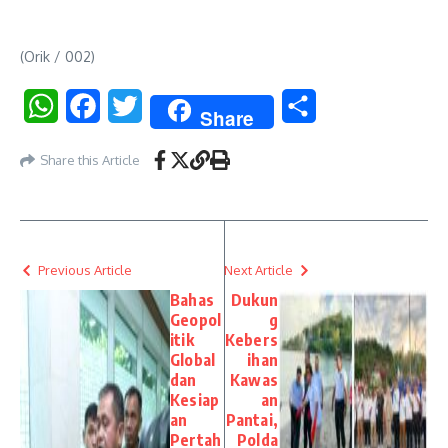
(Orik / 002)
WhatsApp
Facebook
Twitter
Share
Share
Share this Article
Previous Article
Next Article
Bahas
Dukun
Geopol
g
itik
Kebers
Global
ihan
dan
Kawas
Kesiap
an
an
Pantai,
Pertah
Polda