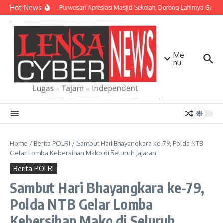
Lewati ke konten
Hot News
Danramil Purwosari Apresiasi Masjid Sekolah, Dorong Lahirnya Gener
Me
nu
Home
/
Berita POLRI
/
Sambut Hari Bhayangkara ke-79, Polda NTB
Gelar Lomba Kebersihan Mako di Seluruh Jajaran
Berita POLRI
Sambut Hari Bhayangkara ke-79,
Polda NTB Gelar Lomba
Kebersihan Mako di Seluruh