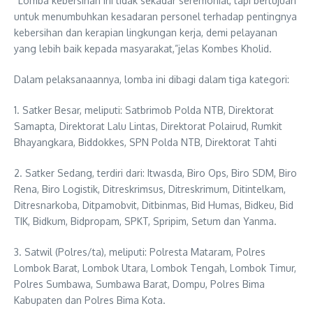
“Lomba kebersihan ini tidak sekadar seremonial, tapi bertujuan
untuk menumbuhkan kesadaran personel terhadap pentingnya
kebersihan dan kerapian lingkungan kerja, demi pelayanan
yang lebih baik kepada masyarakat,”jelas Kombes Kholid.
Dalam pelaksanaannya, lomba ini dibagi dalam tiga kategori:
1. Satker Besar, meliputi: Satbrimob Polda NTB, Direktorat
Samapta, Direktorat Lalu Lintas, Direktorat Polairud, Rumkit
Bhayangkara, Biddokkes, SPN Polda NTB, Direktorat Tahti
2. Satker Sedang, terdiri dari: Itwasda, Biro Ops, Biro SDM, Biro
Rena, Biro Logistik, Ditreskrimsus, Ditreskrimum, Ditintelkam,
Ditresnarkoba, Ditpamobvit, Ditbinmas, Bid Humas, Bidkeu, Bid
TIK, Bidkum, Bidpropam, SPKT, Spripim, Setum dan Yanma.
3. Satwil (Polres/ta), meliputi: Polresta Mataram, Polres
Lombok Barat, Lombok Utara, Lombok Tengah, Lombok Timur,
Polres Sumbawa, Sumbawa Barat, Dompu, Polres Bima
Kabupaten dan Polres Bima Kota.