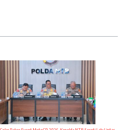
Gelar Rakor Event MotoGP 2026, Kapolda NTB Soroti Lalu Lintas