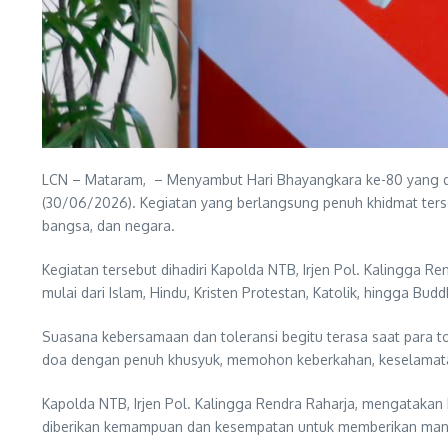
LCN – Mataram, – Menyambut Hari Bhayangkara ke-80 yang dip
(30/06/2026). Kegiatan yang berlangsung penuh khidmat ters
bangsa, dan negara.
Kegiatan tersebut dihadiri Kapolda NTB, Irjen Pol. Kalingga 
mulai dari Islam, Hindu, Kristen Protestan, Katolik, hingga Budd
Suasana kebersamaan dan toleransi begitu terasa saat para 
doa dengan penuh khusyuk, memohon keberkahan, keselamatan
Kapolda NTB, Irjen Pol. Kalingga Rendra Raharja, mengatakan 
diberikan kemampuan dan kesempatan untuk memberikan manfa