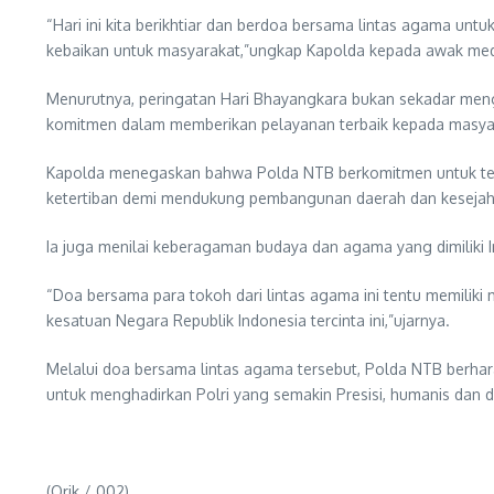
“Hari ini kita berikhtiar dan berdoa bersama lintas agama u
kebaikan untuk masyarakat,”ungkap Kapolda kepada awak medi
Menurutnya, peringatan Hari Bhayangkara bukan sekadar meng
komitmen dalam memberikan pelayanan terbaik kepada masya
Kapolda menegaskan bahwa Polda NTB berkomitmen untuk teru
ketertiban demi mendukung pembangunan daerah dan kesejah
Ia juga menilai keberagaman budaya dan agama yang dimiliki
“Doa bersama para tokoh dari lintas agama ini tentu memili
kesatuan Negara Republik Indonesia tercinta ini,”ujarnya.
Melalui doa bersama lintas agama tersebut, Polda NTB berhar
untuk menghadirkan Polri yang semakin Presisi, humanis dan 
(Orik / 002)