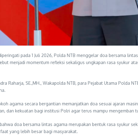
eringati pada 1 Juli 2026, Polda NTB menggelar doa bersama linta
ebut menjadi momentum refleksi sekaligus ungkapan rasa syukur ata
Rendra Raharja, SE.,MH., Wakapolda NTB, para Pejabat Utama Polda NT
ha.
tokoh agama secara bergantian memanjatkan doa sesuai ajaran masin
, dan kekuatan bagi institusi Polri agar terus mampu mengemban 
bahwa doa bersama lintas agama merupakan bentuk rasa syukur sekalig
at yang lebih besar bagi masyarakat.