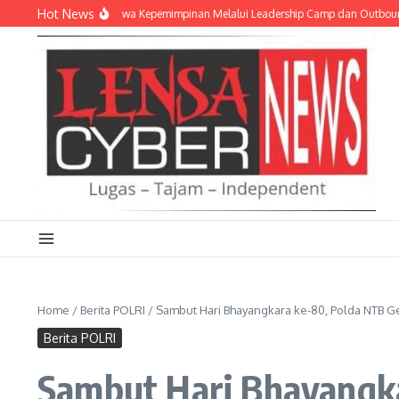
Lewati ke konten
Hot News
 Akpol Tanamkan Jiwa Kepemimpinan Melalui Leadership Camp dan Outbound Lead
Home
/
Berita POLRI
/
Sambut Hari Bhayangkara ke-80, Polda NTB G
Berita POLRI
Sambut Hari Bhayangka