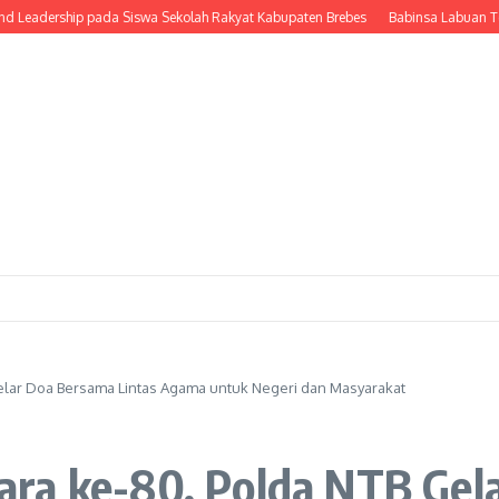
ership pada Siswa Sekolah Rakyat Kabupaten Brebes
Babinsa Labuan Tereng 
elar Doa Bersama Lintas Agama untuk Negeri dan Masyarakat
ra ke-80, Polda NTB Gel