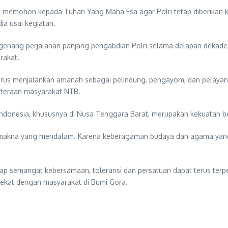
ntuk memohon kepada Tuhan Yang Maha Esa agar Polri tetap diberika
a usai kegiatan.
enang perjalanan panjang pengabdian Polri selama delapan dekade,
rakat.
s menjalankan amanah sebagai pelindung, pengayom, dan pelayan m
teraan masyarakat NTB.
 Indonesia, khususnya di Nusa Tenggara Barat, merupakan kekuatan 
ki makna yang mendalam. Karena keberagaman budaya dan agama yang
ap semangat kebersamaan, toleransi dan persatuan dapat terus terp
dekat dengan masyarakat di Bumi Gora.