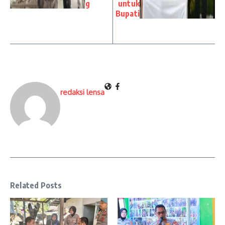
g
untuk
Bupati
redaksi lensa
Related Posts