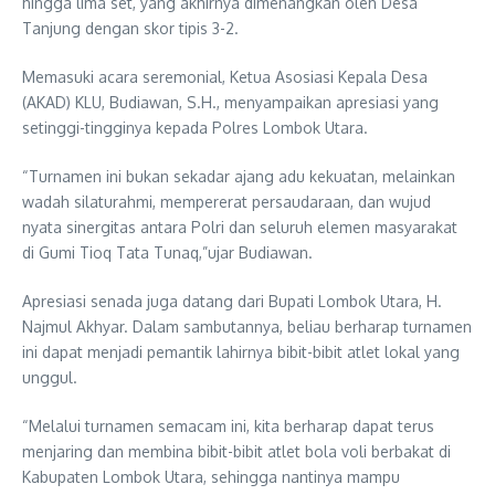
hingga lima set, yang akhirnya dimenangkan oleh Desa
Tanjung dengan skor tipis 3-2.
Memasuki acara seremonial, Ketua Asosiasi Kepala Desa
(AKAD) KLU, Budiawan, S.H., menyampaikan apresiasi yang
setinggi-tingginya kepada Polres Lombok Utara.
“Turnamen ini bukan sekadar ajang adu kekuatan, melainkan
wadah silaturahmi, mempererat persaudaraan, dan wujud
nyata sinergitas antara Polri dan seluruh elemen masyarakat
di Gumi Tioq Tata Tunaq,”ujar Budiawan.
Apresiasi senada juga datang dari Bupati Lombok Utara, H.
Najmul Akhyar. Dalam sambutannya, beliau berharap turnamen
ini dapat menjadi pemantik lahirnya bibit-bibit atlet lokal yang
unggul.
“Melalui turnamen semacam ini, kita berharap dapat terus
menjaring dan membina bibit-bibit atlet bola voli berbakat di
Kabupaten Lombok Utara, sehingga nantinya mampu