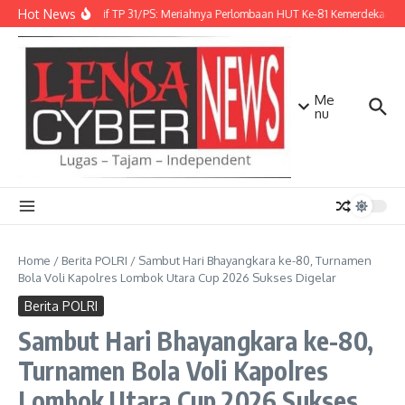
Lewati ke konten
Hot News
Danbrigif TP 31/PS: Meriahnya Perlombaan HUT Ke-81 Kemerdekaan R
Me
nu
Home
/
Berita POLRI
/
Sambut Hari Bhayangkara ke-80, Turnamen
Bola Voli Kapolres Lombok Utara Cup 2026 Sukses Digelar
Berita POLRI
Sambut Hari Bhayangkara ke-80,
Turnamen Bola Voli Kapolres
Lombok Utara Cup 2026 Sukses