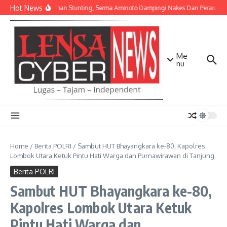
Lewati ke konten
Hot News
Pencegahan Stunting, Serma Aminoto Dampingi Nakes Dan Perangkat 
Me
nu
Home
/
Berita POLRI
/
Sambut HUT Bhayangkara ke-80, Kapolres
Lombok Utara Ketuk Pintu Hati Warga dan Purnawirawan di Tanjung
Berita POLRI
Sambut HUT Bhayangkara ke-80,
Kapolres Lombok Utara Ketuk
Pintu Hati Warga dan