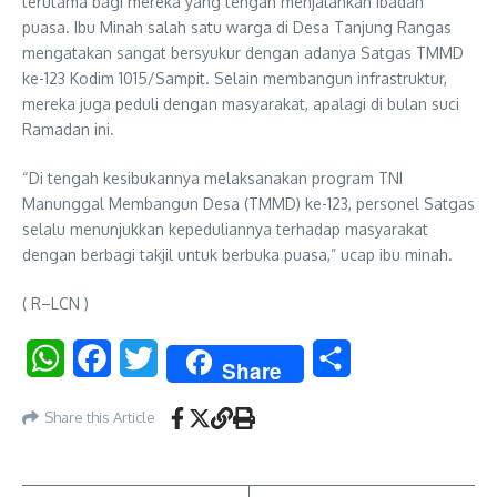
terutama bagi mereka yang tengah menjalankan ibadah
puasa. Ibu Minah salah satu warga di Desa Tanjung Rangas
mengatakan sangat bersyukur dengan adanya Satgas TMMD
ke-123 Kodim 1015/Sampit. Selain membangun infrastruktur,
mereka juga peduli dengan masyarakat, apalagi di bulan suci
Ramadan ini.
“Di tengah kesibukannya melaksanakan program TNI
Manunggal Membangun Desa (TMMD) ke-123, personel Satgas
selalu menunjukkan kepeduliannya terhadap masyarakat
dengan berbagi takjil untuk berbuka puasa,” ucap ibu minah.
( R–LCN )
WhatsApp
Facebook
Twitter
Share
Share
Share this Article