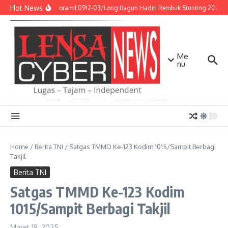
Lewati ke konten
Hot News
Babinsa Koramil 0912-03/Long Bagun Hadiri Rembuk Stunting 2026, Pe
Me
nu
Home
/
Berita TNI
/
Satgas TMMD Ke-123 Kodim 1015/Sampit Berbagi
Takjil
Berita TNI
Satgas TMMD Ke-123 Kodim
1015/Sampit Berbagi Takjil
Maret 18, 2025