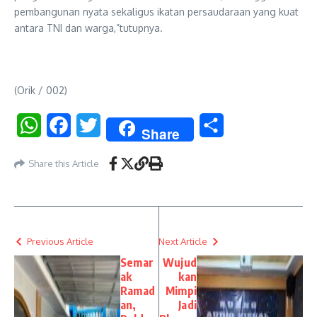
pembangunan nyata sekaligus ikatan persaudaraan yang kuat
antara TNI dan warga,”tutupnya.
(Orik / 002)
WhatsApp
Facebook
Twitter
Share
Share
Share this Article
Previous Article
Next Article
Semar
Wujud
ak
kan
Ramad
Mimpi
an,
Jadi