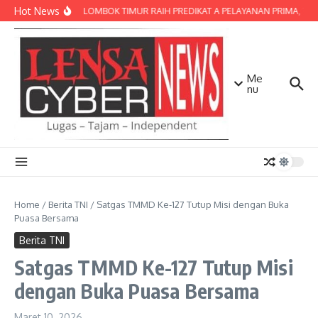
Lewati ke konten
Hot News
POLRES LOMBOK TIMUR RAIH PREDIKAT A PELAYANAN PRIMA, TERBA
Me
nu
Home
/
Berita TNI
/
Satgas TMMD Ke-127 Tutup Misi dengan Buka
Puasa Bersama
Berita TNI
Satgas TMMD Ke-127 Tutup Misi
dengan Buka Puasa Bersama
Maret 10, 2026