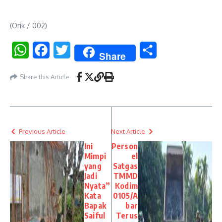
(Orik / 002)
WhatsApp
Facebook
Twitter
Share
Share
Share this Article
Previous Article
Next Article
Ini
Person
Mimpi
el
yang
Satgas
Jadi
TMMD
Nyata”
Kodim
Kata
0105/A
Bapak
bar
Saiful
Terus