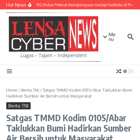
Lewati ke konten
Hot News
Kodim 0912/Kubar Perkuat Kesiapsiagaan Hadapi Karhutla di Punca
Me
nu
Home
/
Berita TNI
/
Satgas TMMD Kodim 0105/Abar Taklukkan Bumi
Hadirkan Sumber Air Bersih untuk Masyarakat
Berita TNI
Satgas TMMD Kodim 0105/Abar
Taklukkan Bumi Hadirkan Sumber
Air Bersih untuk Masyarakat