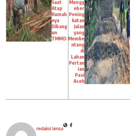
Saat
Mengg
Atap
eber
Rumah
Pening
nya
katan
Dibang
Jalan
un
yang
TMMD
Membe
ntang
di
Lahan
Pertan
ian
Pasi
Aceh
redaksi lensa