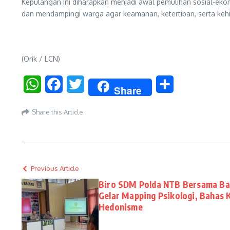
Kepulangan ini diharapkan menjadi awal pemulihan sosial-eko
dan mendampingi warga agar keamanan, ketertiban, serta keh
(Orik / LCN)
WhatsApp
Facebook
Twitter
Share
Share
Share this Article
Previous Article
Biro SDM Polda NTB Bersama Ba
Gelar Mapping Psikologi, Bahas K
Hedonisme