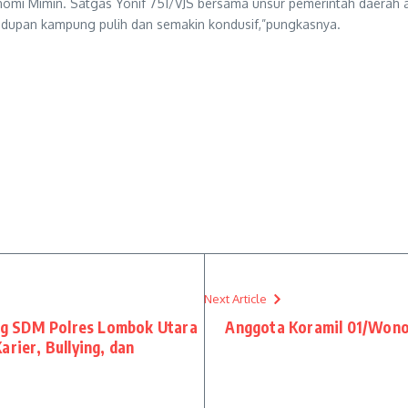
nomi Mimin. Satgas Yonif 751/VJS bersama unsur pemerintah daerah 
idupan kampung pulih dan semakin kondusif,”pungkasnya.
Next Article
g SDM Polres Lombok Utara
Anggota Koramil 01/Wono
arier, Bullying, dan