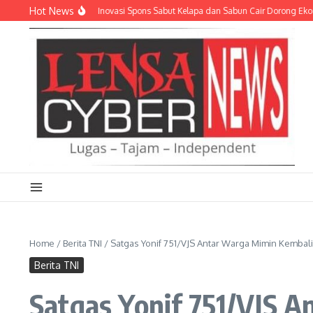
Lewati ke konten
Hot News
AH JADI CUAN: Inovasi Spons Sabut Kelapa dan Sabun Cair Dorong Ekonomi War
Home
/
Berita TNI
/
Satgas Yonif 751/VJS Antar Warga Mimin Kemba
Berita TNI
Satgas Yonif 751/VJS 