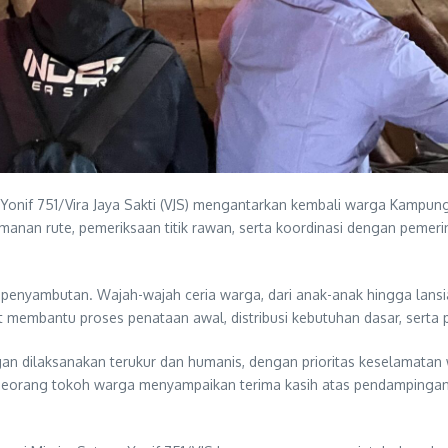
Yonif 751/Vira Jaya Sakti (VJS) mengantarkan kembali warga Kampun
nan rute, pemeriksaan titik rawan, serta koordinasi dengan pemerin
i penyambutan. Wajah-wajah ceria warga, dari anak-anak hingga lan
rut membantu proses penataan awal, distribusi kebutuhan dasar, sert
dilaksanakan terukur dan humanis, dengan prioritas keselamatan 
. Seorang tokoh warga menyampaikan terima kasih atas pendampingan p