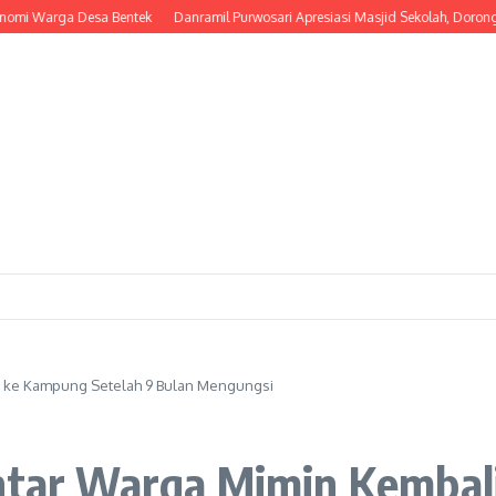
ga Desa Bentek
Danramil Purwosari Apresiasi Masjid Sekolah, Dorong Lahirny
li ke Kampung Setelah 9 Bulan Mengungsi
Antar Warga Mimin Kembal