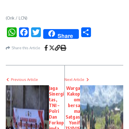
(Orik / LCN)
WhatsApp
Facebook
Twitter
Share
Share
Share this Article
Previous Article
Next Article
Jaga
Warga
Sinergi
Kakop
tas,
om
TNI –
bersa
Polri
ma
Dan
Satgas
Forkop
Yonif
imda
751/VJS