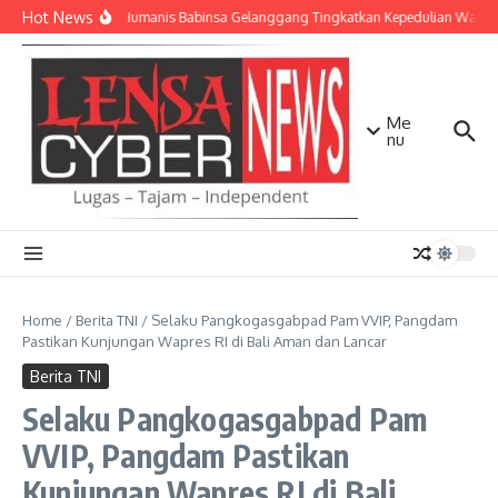
Lewati ke konten
Hot News
Patroli Humanis Babinsa Gelanggang Tingkatkan Kepedulian Warga
Me
nu
Home
/
Berita TNI
/
Selaku Pangkogasgabpad Pam VVIP, Pangdam
Pastikan Kunjungan Wapres RI di Bali Aman dan Lancar
Berita TNI
Selaku Pangkogasgabpad Pam
VVIP, Pangdam Pastikan
Kunjungan Wapres RI di Bali