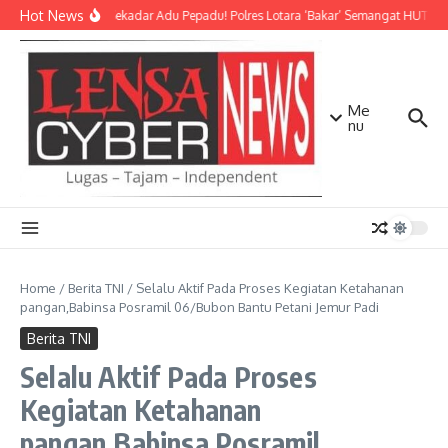
Lewati ke konten
Hot News
Bukan Sekadar Adu Pepadu! Polres Lotara ‘Bakar’ Semangat HUT KLU 
Me
nu
Home
/
Berita TNI
/
Selalu Aktif Pada Proses Kegiatan Ketahanan
pangan,Babinsa Posramil 06/Bubon Bantu Petani Jemur Padi
Berita TNI
Selalu Aktif Pada Proses
Kegiatan Ketahanan
pangan,Babinsa Posramil