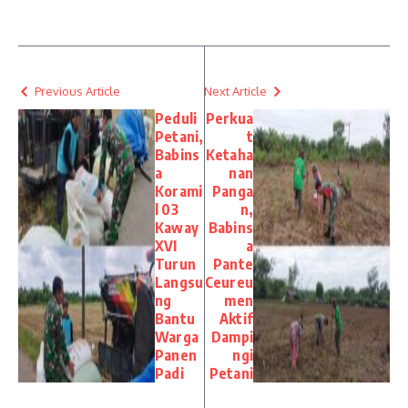
Previous Article
Next Article
Peduli
Perkua
Petani,
t
Babins
Ketaha
a
nan
Korami
Panga
l 03
n,
Kaway
Babins
XVI
a
Turun
Pante
Langsu
Ceureu
ng
men
Bantu
Aktif
Warga
Dampi
Panen
ngi
Padi
Petani