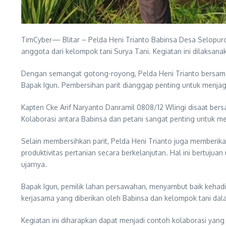
TimCyber— Blitar – Pelda Heni Trianto Babinsa Desa Selopuro
anggota dari kelompok tani Surya Tani. Kegiatan ini dilaksa
Dengan semangat gotong-royong, Pelda Heni Trianto bersama 
Bapak Igun. Pembersihan parit dianggap penting untuk menjaga
Kapten Cke Arif Naryanto Danramil 0808/12 Wlingi disaat ber
Kolaborasi antara Babinsa dan petani sangat penting untuk men
Selain membersihkan parit, Pelda Heni Trianto juga memberik
produktivitas pertanian secara berkelanjutan. Hal ini bertu
ujarnya.
Bapak Igun, pemilik lahan persawahan, menyambut baik kehadi
kerjasama yang diberikan oleh Babinsa dan kelompok tani dal
Kegiatan ini diharapkan dapat menjadi contoh kolaborasi ya