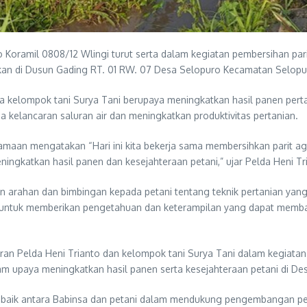
 Koramil 0808/12 Wlingi turut serta dalam kegiatan pembersihan par
nakan di Dusun Gading RT. 01 RW. 07 Desa Selopuro Kecamatan Selopur
kelompok tani Surya Tani berupaya meningkatkan hasil panen perta
 kelancaran saluran air dan meningkatkan produktivitas pertanian.
samaan mengatakan “Hari ini kita bekerja sama membersihkan parit ag
ingkatkan hasil panen dan kesejahteraan petani,” ujar Pelda Heni Tr
an arahan dan bimbingan kepada petani tentang teknik pertanian yang
juan untuk memberikan pengetahuan dan keterampilan yang dapat mem
ran Pelda Heni Trianto dan kelompok tani Surya Tani dalam kegiatan
am upaya meningkatkan hasil panen serta kesejahteraan petani di De
ng baik antara Babinsa dan petani dalam mendukung pengembangan p