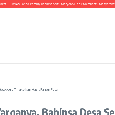
Ikhlas Tanpa Pamrih, Babinsa Sertu Maryono Hadir Membantu Masyarakat da
elopuro Tingkatkan Hasil Panen Petani
arganya, Babinsa Desa Se