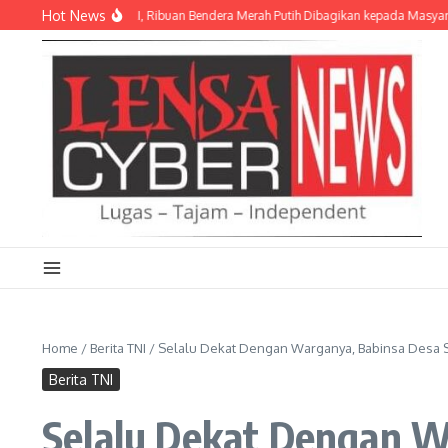
Lewati ke konten
Hot News
mbut HUT Ke-81 RI, Ribuan Bendera Merah Putih Dibagikan kepada Masyarakat
Home
/
Berita TNI
/
Selalu Dekat Dengan Warganya, Babinsa Desa S
Berita TNI
Selalu Dekat Dengan W