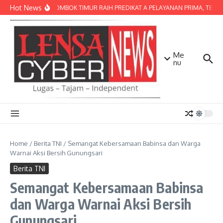
Lewati ke konten
Hot News
POLRES LOMBOK TIMUR RAIH PREDIKAT A PELAYANAN PRIMA, TERBAIK
Me
nu
Home
/
Berita TNI
/
Semangat Kebersamaan Babinsa dan Warga
Warnai Aksi Bersih Gunungsari
Berita TNI
Semangat Kebersamaan Babinsa
dan Warga Warnai Aksi Bersih
Gunungsari