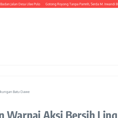
Jalan Desa Ulee Pulo
Gotong Royong Tanpa Pamrih, Serda M. Irwandi Bantu
gkungan Batu Dawe
 Warnai Aksi Bersih Lin