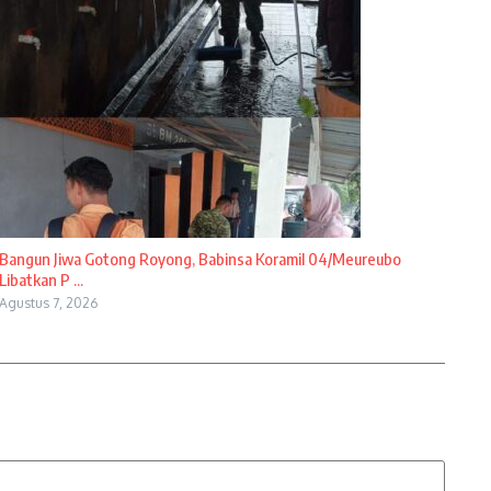
Bangun Jiwa Gotong Royong, Babinsa Koramil 04/Meureubo
Libatkan P ...
Agustus 7, 2026