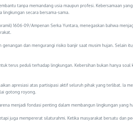
 membantu tanpa memandang usia maupun profesi. Kebersamaan yang t
ga lingkungan secara bersama-sama.
(Koramil) 1606-09/Ampenan Serka Yuntara, menegaskan bahwa menja
rakat.
genangan dan mengurangi risiko banjir saat musim hujan. Selain it
untuk terus peduli terhadap lingkungan. Kebersihan bukan hanya soal
 apresiasi atas partisipasi aktif seluruh pihak yang terlibat. Ia men
lai gotong royong.
 karena menjadi fondasi penting dalam membangun lingkungan yang 
etapi juga mempererat silaturahmi. Ketika masyarakat bersatu dan p