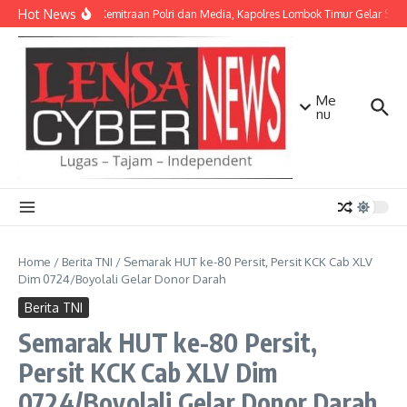
Lewati ke konten
Hot News
Perkuat Kemitraan Polri dan Media, Kapolres Lombok Timur Gelar Sil
Me
nu
Home
/
Berita TNI
/
Semarak HUT ke-80 Persit, Persit KCK Cab XLV
Dim 0724/Boyolali Gelar Donor Darah
Berita TNI
Semarak HUT ke-80 Persit,
Persit KCK Cab XLV Dim
0724/Boyolali Gelar Donor Darah