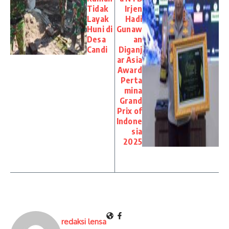
Tidak
Irjen
Layak
Hadi
Huni di
Gunaw
Desa
an
Candi
Diganj
ar Asia
Award
Perta
mina
Grand
Prix of
Indone
sia
2025
redaksi lensa