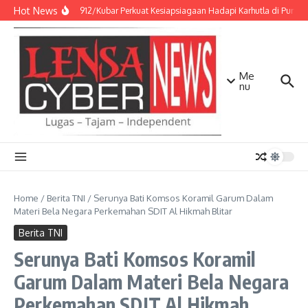
Lewati ke konten
Hot News
Kodim 0912/Kubar Perkuat Kesiapsiagaan Hadapi Karhutla di Punca
Me
nu
Home
/
Berita TNI
/
Serunya Bati Komsos Koramil Garum Dalam
Materi Bela Negara Perkemahan SDIT Al Hikmah Blitar
Berita TNI
Serunya Bati Komsos Koramil
Garum Dalam Materi Bela Negara
Perkemahan SDIT Al Hikmah