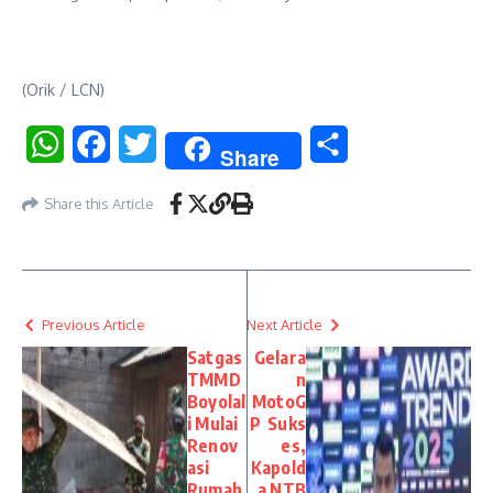
(Orik / LCN)
WhatsApp
Facebook
Twitter
Share
Share
Share this Article
Previous Article
Next Article
Satgas
Gelara
TMMD
n
Boyolal
MotoG
i Mulai
P Suks
Renov
es,
asi
Kapold
Rumah
a NTB