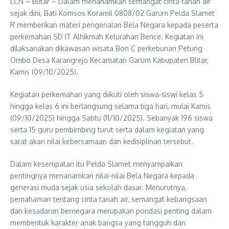
LCN – Blitar – Dalam menanamkan semangat cinta tanah air
sejak dini, Bati Komsos Koramil 0808/02 Garum Pelda Slamet
R memberikan materi pengenalan Bela Negara kepada peserta
perkemahan SD IT Alhikmah Kelurahan Bence. Kegiatan ini
dilaksanakan dikawasan wisata Bon C perkebunan Petung
Ombo Desa Karangrejo Kecamatan Garum Kabupaten Blitar,
Kamis (09/10/2025).
Kegiatan perkemahan yang diikuti oleh siswa-siswi kelas 5
hingga kelas 6 ini berlangsung selama tiga hari, mulai Kamis
(09/10/2025) hingga Sabtu (11/10/2025). Sebanyak 196 siswa
serta 15 guru pembimbing turut serta dalam kegiatan yang
sarat akan nilai kebersamaan dan kedisiplinan tersebut.
Dalam kesempatan itu Pelda Slamet menyampaikan
pentingnya menanamkan nilai-nilai Bela Negara kepada
generasi muda sejak usia sekolah dasar. Menurutnya,
pemahaman tentang cinta tanah air, semangat kebangsaan
dan kesadaran bernegara merupakan pondasi penting dalam
membentuk karakter anak bangsa yang tangguh dan