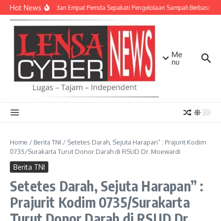
Lewati ke konten
Hot News
TNI AD dan Empat Pemda Sepakati Pengelolaan Sampah Berbasis Tek
Me
nu
Home
/
Berita TNI
/
Setetes Darah, Sejuta Harapan” : Prajurit Kodim
0735/Surakarta Turut Donor Darah di RSUD Dr. Moewardi
Berita TNI
Setetes Darah, Sejuta Harapan” :
Prajurit Kodim 0735/Surakarta
Turut Donor Darah di RSUD Dr.