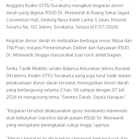
Anggota Kodim 0735/Surakarta mengikuti kegiatan donor
darah yang digelar RSUD Dr. Moewardi di Ruang Sekar Jagad
Convention Hall, Gedung Nusa Indah Lantai 3, Jalan, Kolonel
Sutarto No. 132, Jebres, Surakarta, Selasa (07/07/2026)
Kegiatan donor darah ini melibatkan berbagai unsur. Mulai dari
TNI/Polri, Instansi Pemerintahan, Dokter dan Karyawan RSUD
Dr. Moewardi, hingga masyarakat luas turut ambil bagian.
Serka Taufik Mukhlis selaku Babinsa Kelurahan Jebres Koramil
04/Jebres, Kodim 0735/Surakarta yang juga turut hadir dalam
pelaksanaan donor darah tersebut menegaskan donor darah
yang berlangsung selama 2 hari, 06 sampai dengan 07 Juli
2026 ini mengusung tema “Setetes Darah, Sejuta Harapan”.
“Kegiatan tersebut dilaksanakan guna membantu memenuhi
stok kebutuhan transfusi darah pasien RSUD Dr. Moewardi
yang mengalami peningkatan cukup tinggi.”ujarnya.
“Melalui kegiatan ini diharapkan semangat kemanusiaan dan