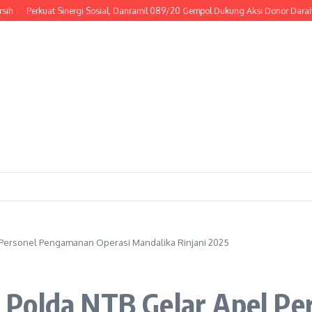
erkuat Sinergi Sosial, Danramil 089/20 Gempol Dukung Aksi Donor Darah
Ribu
 Personel Pengamanan Operasi Mandalika Rinjani 2025
 Polda NTB Gelar Apel P