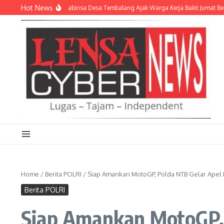
Lewati ke konten
Hot News
t Kebersamaan, Babinsa Desa Tembalang Ajak Warga Kerja Bakti Jumat Bersih
P
Home
/
Berita POLRI
/
Siap Amankan MotoGP, Polda NTB Gelar Apel
Berita POLRI
Siap Amankan MotoGP,