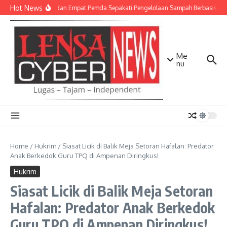
Lewati ke konten
Hot News
TNI AD dan Empat Pemda Sepakati Pengelolaan Sampah Berbasis Tek
Me
nu
Home
/
Hukrim
/
Siasat Licik di Balik Meja Setoran Hafalan: Predator
Anak Berkedok Guru TPQ di Ampenan Diringkus!
Hukrim
Siasat Licik di Balik Meja Setoran
Hafalan: Predator Anak Berkedok
Guru TPQ di Ampenan Diringkus!