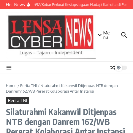
Lewati ke konten
Hot News
Kodim 0912/Kubar Perkuat Kesiapsiagaan Hadapi Karhutla di Punca
Me
nu
Home
/
Berita TNI
/
Silaturahmi Kakanwil Ditjenpas NTB dengan
Danrem 162/WB Pererat Kolaborasi Antar Instansi
Berita TNI
Silaturahmi Kakanwil Ditjenpas
NTB dengan Danrem 162/WB
Pererat Kolaborasi Antar Instansi