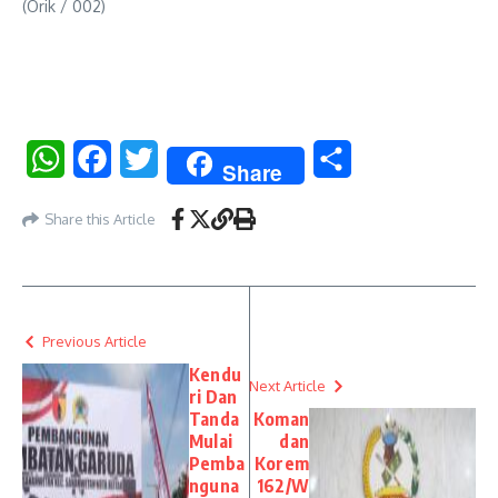
(Orik / 002)
WhatsApp
Facebook
Twitter
Share
Share
Share this Article
Previous Article
Kendu
Next Article
ri Dan
Tanda
Koman
Mulai
dan
Pemba
Korem
nguna
162/W