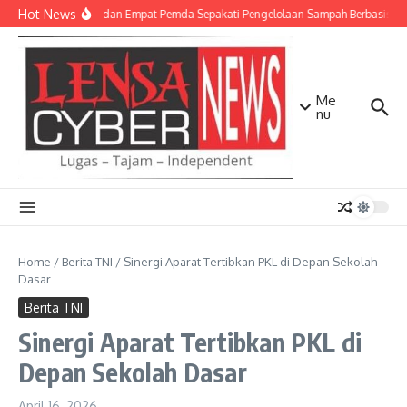
Lewati ke konten
Hot News
TNI AD dan Empat Pemda Sepakati Pengelolaan Sampah Berbasis Tek
Me
nu
Home
/
Berita TNI
/
Sinergi Aparat Tertibkan PKL di Depan Sekolah
Dasar
Berita TNI
Sinergi Aparat Tertibkan PKL di
Depan Sekolah Dasar
April 16, 2026