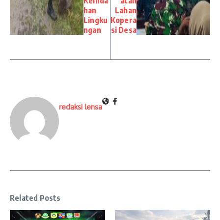
Keinda
atan
han
Lahan
Lingku
Kopera
ngan
si Desa
redaksi lensa
Related Posts