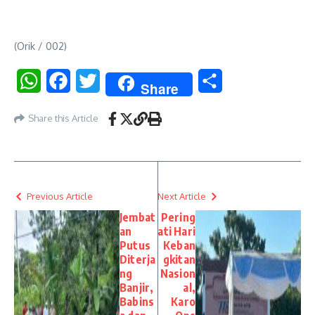
(Orik / 002)
WhatsApp
Facebook
Twitter
Share
Share
Share this Article
Previous Article
Next Article
Jembat
Pering
an
ati Hari
Putus
Keban
Diterja
gkitan
ng
Nasion
Banjir,
al,
Babins
Karo