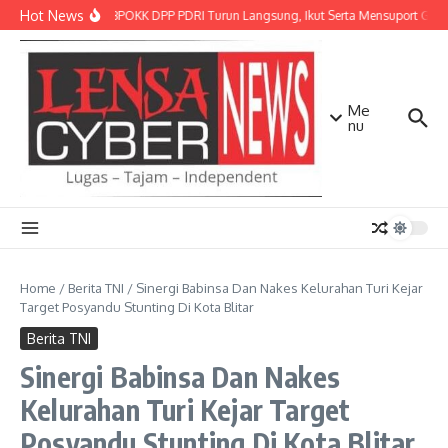
Lewati ke konten
Hot News
Kepala BPOKK DPP PDRI Turun Langsung, Ikut Serta Mensuport Geraka
Me
nu
Home
/
Berita TNI
/
Sinergi Babinsa Dan Nakes Kelurahan Turi Kejar
Target Posyandu Stunting Di Kota Blitar
Berita TNI
Sinergi Babinsa Dan Nakes
Kelurahan Turi Kejar Target
Posyandu Stunting Di Kota Blitar