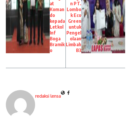
at
n PT.
Koman
Lombo
do
k Eco
kepada
Green
Letkol
untuk
Inf
Pengel
Boga
olaan
Bramik
Limbah
o
B3
redaksi lensa