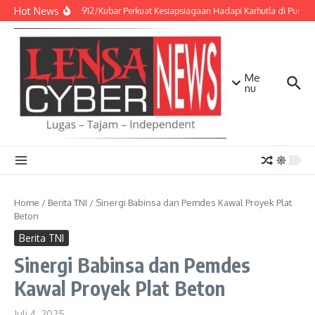
Lewati ke konten
Hot News
Kodim 0912/Kubar Perkuat Kesiapsiagaan Hadapi Karhutla di Punca
Me
nu
Home
/
Berita TNI
/
Sinergi Babinsa dan Pemdes Kawal Proyek Plat
Beton
Berita TNI
Sinergi Babinsa dan Pemdes
Kawal Proyek Plat Beton
Juli 4, 2025