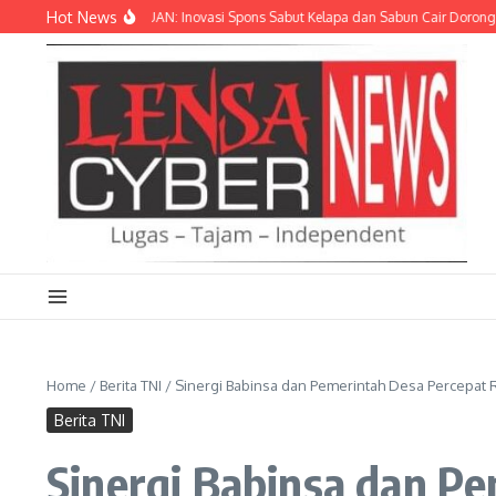
Lewati ke konten
Hot News
 LIMBAH JADI CUAN: Inovasi Spons Sabut Kelapa dan Sabun Cair Dorong Ekono
Home
/
Berita TNI
/
Sinergi Babinsa dan Pemerintah Desa Percepat R
Berita TNI
Sinergi Babinsa dan Pe