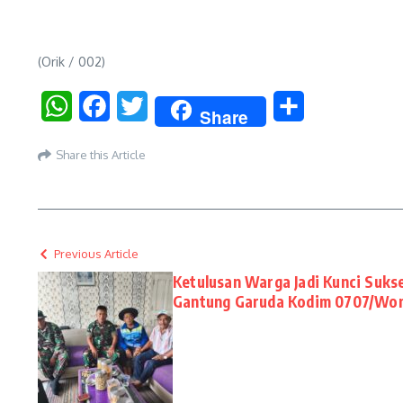
(Orik / 002)
WhatsApp
Facebook
Twitter
Share
Share
Share this Article
Previous Article
Ketulusan Warga Jadi Kunci Suk
Gantung Garuda Kodim 0707/Wo