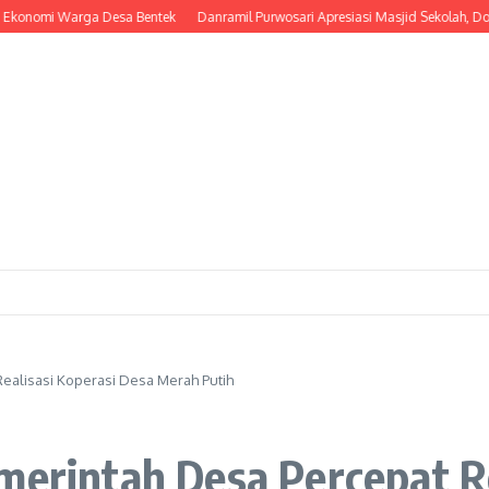
mi Warga Desa Bentek
Danramil Purwosari Apresiasi Masjid Sekolah, Dorong L
ealisasi Koperasi Desa Merah Putih
merintah Desa Percepat R