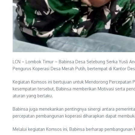
LCN – Lombok Timur – Babinsa Desa Selebung Serka Yusli An
Pengurus Koperasi Desa Merah Putih, bertempat di Kantor De
Kegiatan Komsos ini bertujuan untuk Mendorong Percepatan
kesempatan tersebut, Babinsa memberikan Motivasi serta pen
aturan yang berlaku.
Babinsa juga menekankan pentingnya sinergi antara pemerint
percepatan pembangunan koperasi diharapkan dapat membuka
Melalui kegiatan Komsos ini, Babinsa berharap pembangunan K