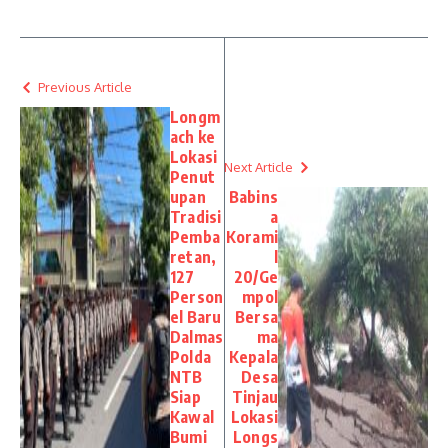
Previous Article
Longm
ach ke
Lokasi
Next Article
Penut
upan
Babins
Tradisi
a
Pemba
Korami
retan,
l
127
20/Ge
Person
mpol
el Baru
Bersa
Dalmas
ma
Polda
Kepala
NTB
Desa
Siap
Tinjau
Kawal
Lokasi
Bumi
Longs