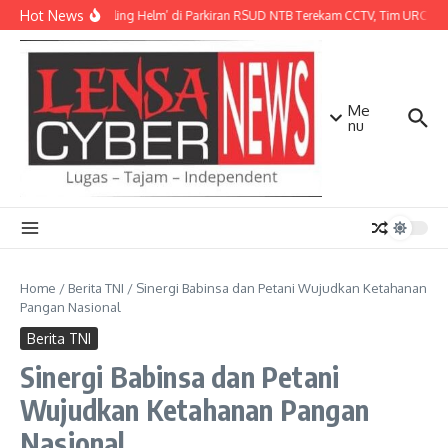
Lewati ke konten
Hot News
Aksi ‘Maling Helm’ di Parkiran RSUD NTB Terekam CCTV, Tim URC Mat
Me
nu
Home
/
Berita TNI
/
Sinergi Babinsa dan Petani Wujudkan Ketahanan
Pangan Nasional
Berita TNI
Sinergi Babinsa dan Petani
Wujudkan Ketahanan Pangan
Nasional