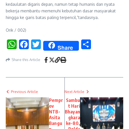
kedaulatan digaris depan, namun tetap humanis dan nyata
bekerja membantu memenuhi kebutuhan dasar masyarakat
hingga ke garis batas paling terpencil,”tandasnya.
Orik / 002)
WhatsApp
Facebook
Twitter
Share
Share
Share this Article
Previous Article
Next Article
Pempr
Sambu
ov
t Hari
NTB-
Bhayan
Asita
gkara
Bangu
ke-80,
n
Polda