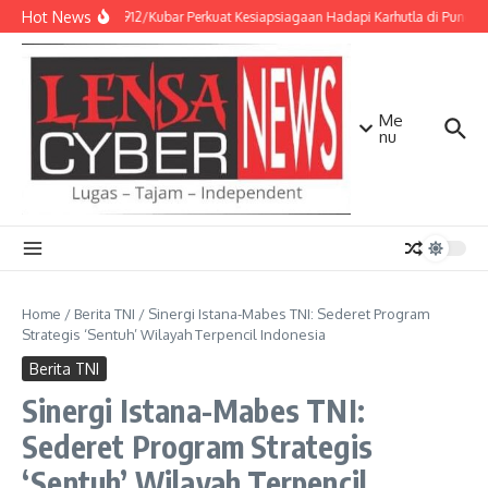
Lewati ke konten
Hot News
Kodim 0912/Kubar Perkuat Kesiapsiagaan Hadapi Karhutla di Punca
Me
nu
Home
/
Berita TNI
/
Sinergi Istana-Mabes TNI: Sederet Program
Strategis ‘Sentuh’ Wilayah Terpencil Indonesia
Berita TNI
Sinergi Istana-Mabes TNI:
Sederet Program Strategis
‘Sentuh’ Wilayah Terpencil