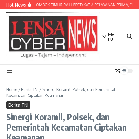
Lewati ke konten
Hot News
POLRES LOMBOK TIMUR RAIH PREDIKAT A PELAYANAN PRIMA, TERBAI
Me
nu
Home
/
Berita TNI
/
Sinergi Koramil, Polsek, dan Pemerintah
Kecamatan Ciptakan Keamanan
Berita TNI
Sinergi Koramil, Polsek, dan
Pemerintah Kecamatan Ciptakan
Keamanan