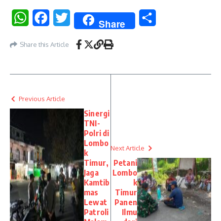
WhatsApp
Facebook
Twitter
Share
Share
Share this Article
Previous Article
Sinergi
TNI-
Polri di
Lombo
Next Article
k
Timur,
Petani
Jaga
Lombo
Kamtib
k
mas
Timur
Lewat
Panen
Patroli
Ilmu