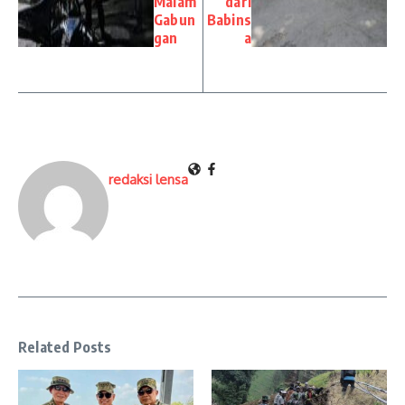
Malam
dari
Gabun
Babins
gan
a
redaksi lensa
Related Posts