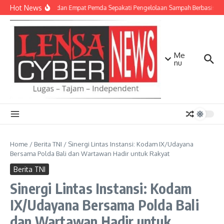
Lewati ke konten
Hot News
TNI AD dan Empat Pemda Sepakati Pengelolaan Sampah Berbasis Tek
Me
nu
Home
/
Berita TNI
/
Sinergi Lintas Instansi: Kodam IX/Udayana
Bersama Polda Bali dan Wartawan Hadir untuk Rakyat
Berita TNI
Sinergi Lintas Instansi: Kodam
IX/Udayana Bersama Polda Bali
dan Wartawan Hadir untuk