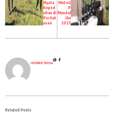
Nyata
MotoG
Keped
P
ulian di
Mandal
Perbat
ika
asan
2025
redaksi lensa
Related Posts