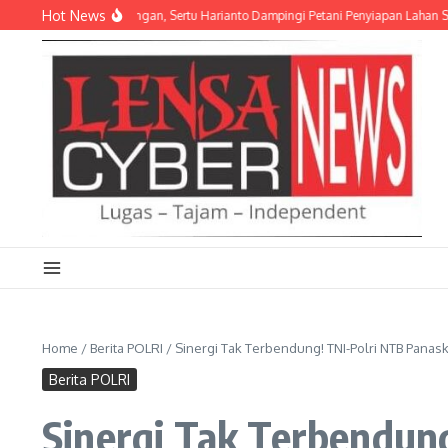
Lewati ke konten
Hot News
 Ketahanan Pangan, Sertu Harianto Dampingi Petani Penyiapan Lahan Sawah Di
Home
/
Berita POLRI
/
Sinergi Tak Terbendung! TNI-Polri NTB Pan
Berita POLRI
Sinergi Tak Terbendun