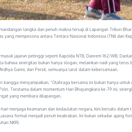
pemandangan langka dan penuh makna tersaji di Lapangan Tribun Bhar
as yang mempesona antara Tentara Nasional Indonesia (TNI) dan Kepo
, termasuk jajaran petinggi seperti Kapolda NTB, Danrem 162/WB, Danl
 bahwa sinergitas bukan hanya slogan, melainkan nadi yang terus berd
Ardhya Garini, dan Persit, semuanya larut dalam kebersamaan.
 bangga menyampaikan, “Olahraga bersama ini bukan hanya untuk 
lri. Terutama dalam momentum Hari Bhayangkara ke-79 ini, sinergitas
angat yang membara dilapangan.
i-hari menjaga keamanan dan kedaulatan negara, kini bersatu dalam t
sana formal menjadi penuh keakraban. Ini bukan sekadar ajang for
uhan NKRI.