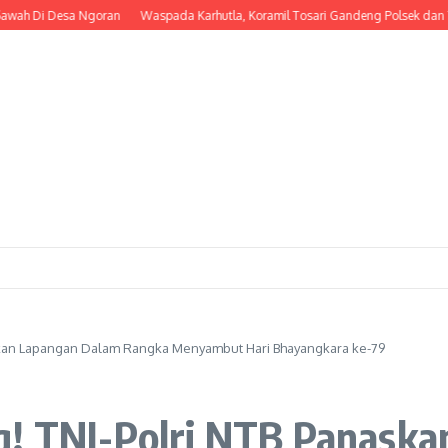
 Desa Ngoran
Waspada Karhutla, Koramil Tosari Gandeng Polsek dan TNBTS Gel
askan Lapangan Dalam Rangka Menyambut Hari Bhayangkara ke-79
g! TNI-Polri NTB Panask