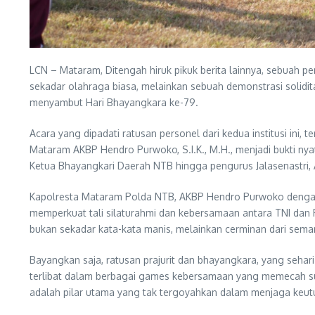
LCN – Mataram, Ditengah hiruk pikuk berita lainnya, sebuah 
sekadar olahraga biasa, melainkan sebuah demonstrasi solidit
menyambut Hari Bhayangkara ke-79.
Acara yang dipadati ratusan personel dari kedua institusi ini
Mataram AKBP Hendro Purwoko, S.I.K., M.H., menjadi bukti nyata
Ketua Bhayangkari Daerah NTB hingga pengurus Jalasenastri, 
Kapolresta Mataram Polda NTB, AKBP Hendro Purwoko dengan
memperkuat tali silaturahmi dan kebersamaan antara TNI dan Po
bukan sekadar kata-kata manis, melainkan cerminan dari sem
Bayangkan saja, ratusan prajurit dan bhayangkara, yang sehar
terlibat dalam berbagai games kebersamaan yang memecah sua
adalah pilar utama yang tak tergoyahkan dalam menjaga keut