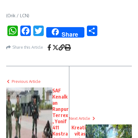
(Orik / LCN)
WhatsApp
Facebook
Twitter
Share
Share
Share this Article
Previous Article
SAF
Kenalk
an
Ranpur
Terrex
Next Article
, Yonif
411
Kreati
Kostra
vitas