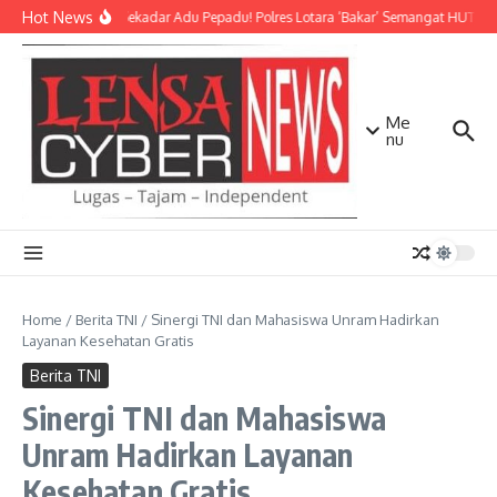
Lewati ke konten
Hot News
Bukan Sekadar Adu Pepadu! Polres Lotara ‘Bakar’ Semangat HUT KLU 
Me
nu
Home
/
Berita TNI
/
Sinergi TNI dan Mahasiswa Unram Hadirkan
Layanan Kesehatan Gratis
Berita TNI
Sinergi TNI dan Mahasiswa
Unram Hadirkan Layanan
Kesehatan Gratis