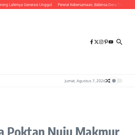
hirnya Generasi Unggul
Pererat Kebersamaan, Babinsa Desa Tembalang Ajak War
Jumat, Agustus 7, 2026
ama Poktan Nuju Makmur