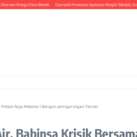
i Warga Desa Bentek
Danramil Purwosari Apresiasi Masjid Sekolah, Dorong La
a Poktan Nuju Makmur 1 Bangun Jaringan Irigasi Tersier
Air, Babinsa Krisik Bers