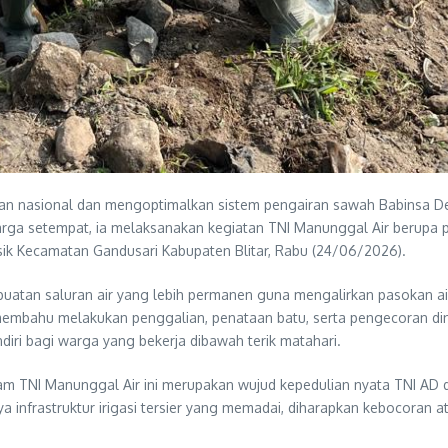
 nasional dan mengoptimalkan sistem pengairan sawah Babinsa Desa
a setempat, ia melaksanakan kegiatan TNI Manunggal Air berupa pemb
sik Kecamatan Gandusari Kabupaten Blitar, Rabu (24/06/2026).
buatan saluran air yang lebih permanen guna mengalirkan pasokan air
bahu melakukan penggalian, penataan batu, serta pengecoran dindi
diri bagi warga yang bekerja dibawah terik matahari.
am TNI Manunggal Air ini merupakan wujud kepedulian nyata TNI AD 
infrastruktur irigasi tersier yang memadai, diharapkan kebocoran atau