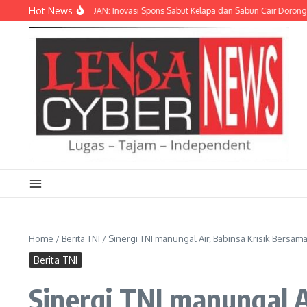
Lewati ke konten
Hot News
LIMBAH JADI CUAN: Inovasi Spons Sabut Kelapa dan Sabun Cair Dorong Ekonom
Home
/
Berita TNI
/
Sinergi TNI manungal Air, Babinsa Krisik Bersam
Berita TNI
Sinergi TNI manungal 