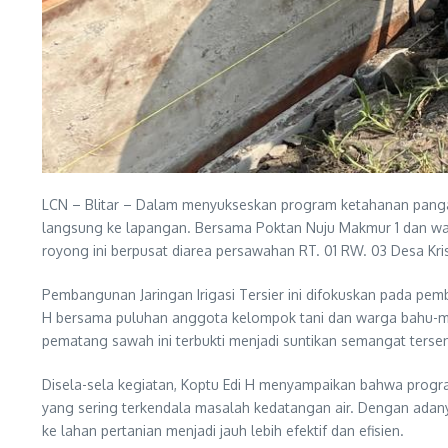
LCN – Blitar – Dalam menyukseskan program ketahanan pangan
langsung ke lapangan. Bersama Poktan Nuju Makmur 1 dan warg
royong ini berpusat diarea persawahan RT. 01 RW. 03 Desa Kri
Pembangunan Jaringan Irigasi Tersier ini difokuskan pada pem
H bersama puluhan anggota kelompok tani dan warga bahu-mem
pematang sawah ini terbukti menjadi suntikan semangat tersen
Disela-sela kegiatan, Koptu Edi H menyampaikan bahwa progr
yang sering terkendala masalah kedatangan air. Dengan adanya 
ke lahan pertanian menjadi jauh lebih efektif dan efisien.