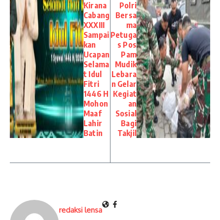
Kirana
Polri
Cabang
Bersa
XXXIII
ma
Sampai
Petuga
kan
s Pos
Ucapan
Pam
Selama
Mudik
t Idul
Lebara
Fitri
n Gelar
1446 H
Kegiat
Mohon
an
Maaf
Sosial
Lahir
Bagi
Batin
Takjil
redaksi lensa