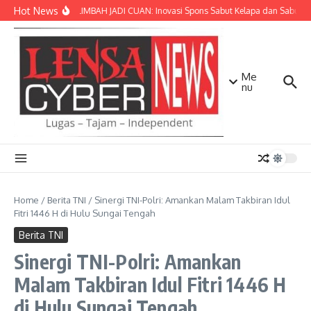
Lewati ke konten
Hot News
SULAP LIMBAH JADI CUAN: Inovasi Spons Sabut Kelapa dan Sabun C
Me
nu
Home
/
Berita TNI
/
Sinergi TNI-Polri: Amankan Malam Takbiran Idul
Fitri 1446 H di Hulu Sungai Tengah
Berita TNI
Sinergi TNI-Polri: Amankan
Malam Takbiran Idul Fitri 1446 H
di Hulu Sungai Tengah