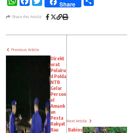
WhatsApp
Facebook
Twitter
Share
Share
Share this Article
Previous Article
Direkt
orat
Polairu
d Polda
NTB
Gelar
Person
el
Amank
an
Pesta
Next Article
Rakyat
Bau
Babins