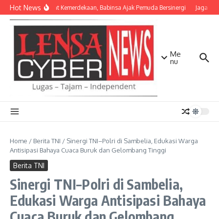
Lewati ke konten
Hot News
Semangat Kemerdekaan, Babinsa Ajak Pemuda Bersinergi
Jaga Mata
Me
nu
Home
/
Berita TNI
/
Sinergi TNI–Polri di Sambelia, Edukasi Warga
Antisipasi Bahaya Cuaca Buruk dan Gelombang Tinggi
Berita TNI
Sinergi TNI–Polri di Sambelia,
Edukasi Warga Antisipasi Bahaya
Cuaca Buruk dan Gelombang