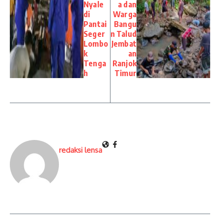
Nyale
a dan
di
Warga
Pantai
Bangu
Seger
n Talud
Lombo
Jembat
k
an
Tenga
Ranjok
h
Timur
redaksi lensa