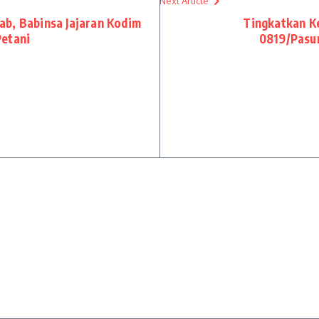
Next Article
b, Babinsa Jajaran Kodim
Tingkatkan K
Petani
0819/Pasur