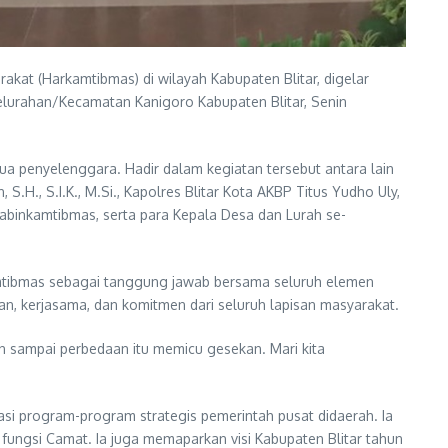
kat (Harkamtibmas) di wilayah Kabupaten Blitar, digelar
elurahan/Kecamatan Kanigoro Kabupaten Blitar, Senin
ketua penyelenggara. Hadir dalam kegiatan tersebut antara lain
 S.H., S.I.K., M.Si., Kapolres Blitar Kota AKBP Titus Yudho Uly,
 Bhabinkamtibmas, serta para Kepala Desa dan Lurah se-
mtibmas sebagai tanggung jawab bersama seluruh elemen
n, kerjasama, dan komitmen dari seluruh lapisan masyarakat.
 sampai perbedaan itu memicu gesekan. Mari kita
si program-program strategis pemerintah pusat didaerah. Ia
ungsi Camat. Ia juga memaparkan visi Kabupaten Blitar tahun