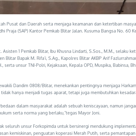
tah Pusat dan Daerah serta menjaga keamanan dan ketertiban masyara
hi Praja (SAP) Kantor Pemkab Blitar Jalan. Kusuma Bangsa No. 60 K
lt. Asisten 1 Pemkab Blitar, Ibu Khusna Lindarti, S.Sos., M.M., selaku 
n Blitar Bapak M. Rifa’i, S.Ag., Kapolres Blitar AKBP Arif Fazlurrahman,
.H., serta unsur TNI-Polri, Kejaksaan, Kepala OPD, Muspika, Babinsa,
mewakili Dandim 0808/Blitar, menekankan pentingnya menjaga Harka
idak hanya menjadi tugas aparat, tetapi juga membutuhkan kesadara
rbedaan dalam masyarakat adalah sebuah keniscayaan, namun jangan
hukum serta norma yang berlaku,”tegas Mayor Joni.
ajak seluruh unsur Forkopimda untuk bersinergi mendukung implementa
san kemiskinan, penguatan koperasi Merah Putih, serta pemantapan f