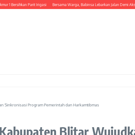
ihkan Parit Irigasi
Bersama Warga, Babinsa Lebarkan Jalan Demi Akses dan 
kan Sinkronisasi Program Pemerintah dan Harkamtibmas
 Kabupaten Blitar Wujudka