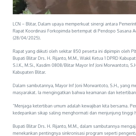
LCN – Blitar, Dalam upaya memperkuat sinergi antara Pemerin
Rapat Koordinasi Forkopimda bertempat di Pendopo Sasana Ad
(28/04/2025).
Rapat yang diikuti oleh sekitar 850 peserta ini dipimpin oleh P
Bupati Blitar Drs. H. Rijanto, M.M., Wakil Ketua 1 DPRD Kabupate
S.I.K., M.Si., Kasdim 0808/Blitar Mayor Inf Joni Morwantoto, S
Kabupaten Blitar.
Dalam sambutannya, Mayor Inf Joni Morwantoto, S.H., yang 
masyarakat. Ia mengingatkan bahwa keamanan dan ketertiban t
“Menjaga ketertiban umum adalah kewajiban kita bersama. Pe
kedepankan sikap saling menghormati dan menjunjung tinggi 
Bupati Blitar Drs. H. Rijanto, M.M., dalam sambutannya meng
menekankan pentingnya sinkronisasi program seperti pengenta