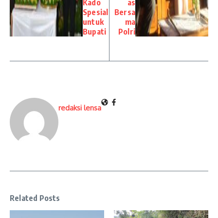
Kado
as
Spesial
Bersa
untuk
ma
Bupati
Polri
redaksi lensa
Related Posts