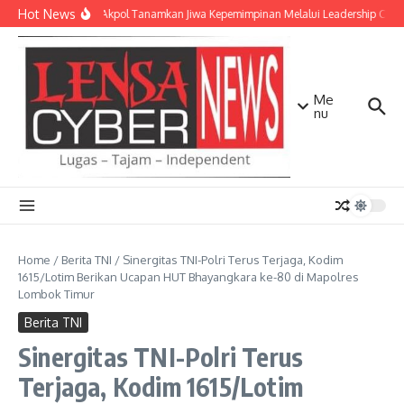
Lewati ke konten
Hot News
Taruna Akpol Tanamkan Jiwa Kepemimpinan Melalui Leadership Camp
Me
nu
Home
/
Berita TNI
/
Sinergitas TNI-Polri Terus Terjaga, Kodim
1615/Lotim Berikan Ucapan HUT Bhayangkara ke-80 di Mapolres
Lombok Timur
Berita TNI
Sinergitas TNI-Polri Terus
Terjaga, Kodim 1615/Lotim